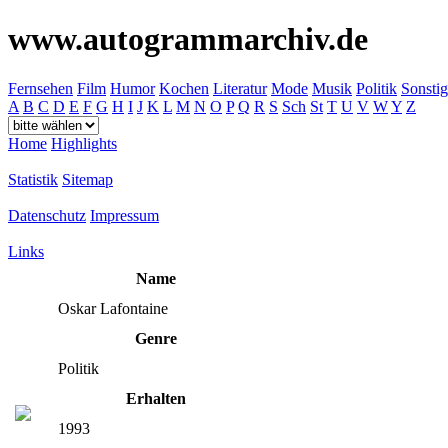
www.autogrammarchiv.de
Fernsehen
Film
Humor
Kochen
Literatur
Mode
Musik
Politik
Sonstig
A
B
C
D
E
F
G
H
I
J
K
L
M
N
O
P
Q
R
S
Sch
St
T
U
V
W
Y
Z
Home
Highlights
Statistik
Sitemap
Datenschutz
Impressum
Links
Name
Oskar Lafontaine
Genre
Politik
Erhalten
1993