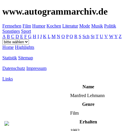
www.autogrammarchiv.de
Fernsehen
Film
Humor
Kochen
Literatur
Mode
Musik
Politik
Sonstiges
Sport
A
B
C
D
E
F
G
H
I
J
K
L
M
N
O
P
Q
R
S
Sch
St
T
U
V
W
Y
Z
Home
Highlights
Statistik
Sitemap
Datenschutz
Impressum
Links
Name
Manfred Lehmann
Genre
Film
Erhalten
1992