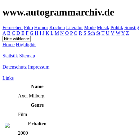
www.autogrammarchiv.de
Fernsehen
Film
Humor
Kochen
Literatur
Mode
Musik
Politik
Sonstig
A
B
C
D
E
F
G
H
I
J
K
L
M
N
O
P
Q
R
S
Sch
St
T
U
V
W
Y
Z
Home
Highlights
Statistik
Sitemap
Datenschutz
Impressum
Links
Name
Axel Milberg
Genre
Film
Erhalten
2000