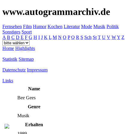
www.autogrammarchiv.de
Fernsehen
Film
Humor
Kochen
Literatur
Mode
Musik
Politik
Sonstiges
Sport
A
B
C
D
E
F
G
H
I
J
K
L
M
N
O
P
Q
R
S
Sch
St
T
U
V
W
Y
Z
Home
Highlights
Statistik
Sitemap
Datenschutz
Impressum
Links
Name
Bee Gees
Genre
Musik
Erhalten
1989