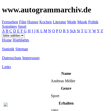
www.autogrammarchiv.de
Fernsehen
Film
Humor
Kochen
Literatur
Mode
Musik
Politik
Sonstiges
Sport
A
B
C
D
E
F
G
H
I
J
K
L
M
N
O
P
Q
R
S
Sch
St
T
U
V
W
Y
Z
Home
Highlights
Statistik
Sitemap
Datenschutz
Impressum
Links
Name
Andreas Möller
Genre
Sport
Erhalten
1991