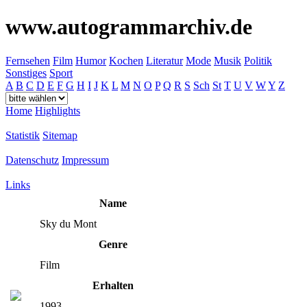
www.autogrammarchiv.de
Fernsehen
Film
Humor
Kochen
Literatur
Mode
Musik
Politik
Sonstiges
Sport
A
B
C
D
E
F
G
H
I
J
K
L
M
N
O
P
Q
R
S
Sch
St
T
U
V
W
Y
Z
Home
Highlights
Statistik
Sitemap
Datenschutz
Impressum
Links
Name
Sky du Mont
Genre
Film
Erhalten
1993