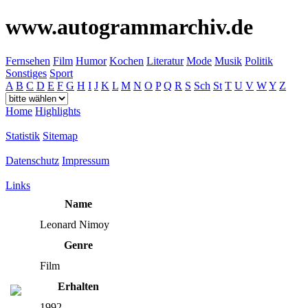
www.autogrammarchiv.de
Fernsehen
Film
Humor
Kochen
Literatur
Mode
Musik
Politik
Sonstiges
Sport
A
B
C
D
E
F
G
H
I
J
K
L
M
N
O
P
Q
R
S
Sch
St
T
U
V
W
Y
Z
Home
Highlights
Statistik
Sitemap
Datenschutz
Impressum
Links
Name
Leonard Nimoy
Genre
Film
Erhalten
1992