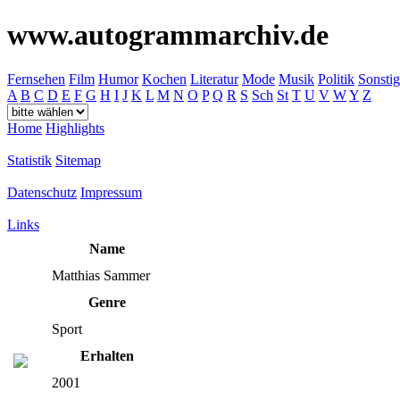
www.autogrammarchiv.de
Fernsehen
Film
Humor
Kochen
Literatur
Mode
Musik
Politik
Sonstig
A
B
C
D
E
F
G
H
I
J
K
L
M
N
O
P
Q
R
S
Sch
St
T
U
V
W
Y
Z
Home
Highlights
Statistik
Sitemap
Datenschutz
Impressum
Links
Name
Matthias Sammer
Genre
Sport
Erhalten
2001