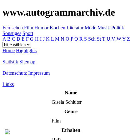
www.autogrammarchiv.de
Fernsehen
Film
Humor
Kochen
Literatur
Mode
Musik
Politik
Sonstiges
Sport
A
B
C
D
E
F
G
H
I
J
K
L
M
N
O
P
Q
R
S
Sch
St
T
U
V
W
Y
Z
Home
Highlights
Statistik
Sitemap
Datenschutz
Impressum
Links
Name
Gisela Schlüter
Genre
Film
Erhalten
1992