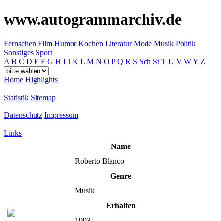
www.autogrammarchiv.de
Fernsehen
Film
Humor
Kochen
Literatur
Mode
Musik
Politik
Sonstiges
Sport
A
B
C
D
E
F
G
H
I
J
K
L
M
N
O
P
Q
R
S
Sch
St
T
U
V
W
Y
Z
Home
Highlights
Statistik
Sitemap
Datenschutz
Impressum
Links
Name
Roberto Blanco
Genre
Musik
Erhalten
1993