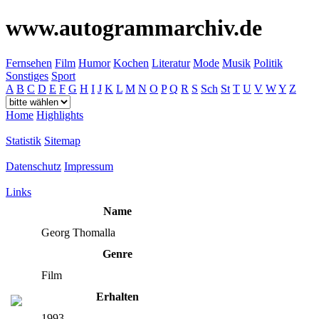
www.autogrammarchiv.de
Fernsehen
Film
Humor
Kochen
Literatur
Mode
Musik
Politik
Sonstiges
Sport
A
B
C
D
E
F
G
H
I
J
K
L
M
N
O
P
Q
R
S
Sch
St
T
U
V
W
Y
Z
Home
Highlights
Statistik
Sitemap
Datenschutz
Impressum
Links
Name
Georg Thomalla
Genre
Film
Erhalten
1993