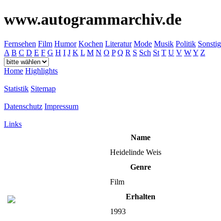
www.autogrammarchiv.de
Fernsehen
Film
Humor
Kochen
Literatur
Mode
Musik
Politik
Sonstig
A
B
C
D
E
F
G
H
I
J
K
L
M
N
O
P
Q
R
S
Sch
St
T
U
V
W
Y
Z
Home
Highlights
Statistik
Sitemap
Datenschutz
Impressum
Links
Name
Heidelinde Weis
Genre
Film
Erhalten
1993