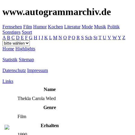
www.autogrammarchiv.de
Fernsehen
Film
Humor
Kochen
Literatur
Mode
Musik
Politik
Sonstiges
Sport
A
B
C
D
E
F
G
H
I
J
K
L
M
N
O
P
Q
R
S
Sch
St
T
U
V
W
Y
Z
Home
Highlights
Statistik
Sitemap
Datenschutz
Impressum
Links
Name
Thekla Carola Wied
Genre
Film
Erhalten
1990