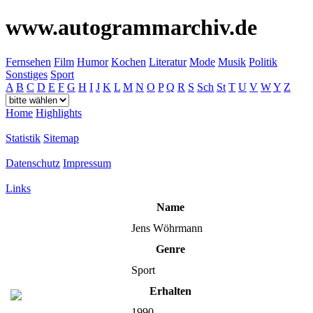
www.autogrammarchiv.de
Fernsehen
Film
Humor
Kochen
Literatur
Mode
Musik
Politik
Sonstiges
Sport
A
B
C
D
E
F
G
H
I
J
K
L
M
N
O
P
Q
R
S
Sch
St
T
U
V
W
Y
Z
Home
Highlights
Statistik
Sitemap
Datenschutz
Impressum
Links
Name
Jens Wöhrmann
Genre
Sport
Erhalten
1990