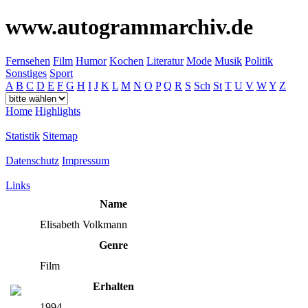
www.autogrammarchiv.de
Fernsehen
Film
Humor
Kochen
Literatur
Mode
Musik
Politik
Sonstiges
Sport
A
B
C
D
E
F
G
H
I
J
K
L
M
N
O
P
Q
R
S
Sch
St
T
U
V
W
Y
Z
Home
Highlights
Statistik
Sitemap
Datenschutz
Impressum
Links
Name
Elisabeth Volkmann
Genre
Film
Erhalten
1994