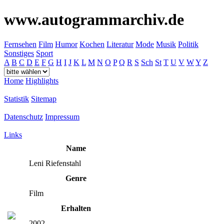
www.autogrammarchiv.de
Fernsehen
Film
Humor
Kochen
Literatur
Mode
Musik
Politik
Sonstiges
Sport
A
B
C
D
E
F
G
H
I
J
K
L
M
N
O
P
Q
R
S
Sch
St
T
U
V
W
Y
Z
Home
Highlights
Statistik
Sitemap
Datenschutz
Impressum
Links
Name
Leni Riefenstahl
Genre
Film
Erhalten
2002