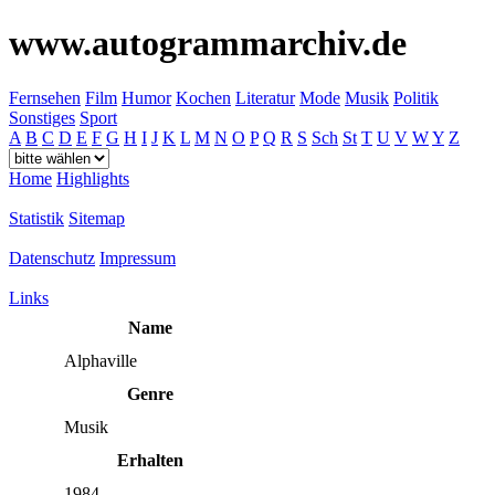
www.autogrammarchiv.de
Fernsehen
Film
Humor
Kochen
Literatur
Mode
Musik
Politik
Sonstiges
Sport
A
B
C
D
E
F
G
H
I
J
K
L
M
N
O
P
Q
R
S
Sch
St
T
U
V
W
Y
Z
Home
Highlights
Statistik
Sitemap
Datenschutz
Impressum
Links
Name
Alphaville
Genre
Musik
Erhalten
1984