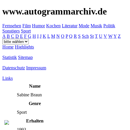
www.autogrammarchiv.de
Fernsehen
Film
Humor
Kochen
Literatur
Mode
Musik
Politik
Sonstiges
Sport
A
B
C
D
E
F
G
H
I
J
K
L
M
N
O
P
Q
R
S
Sch
St
T
U
V
W
Y
Z
Home
Highlights
Statistik
Sitemap
Datenschutz
Impressum
Links
Name
Sabine Braun
Genre
Sport
Erhalten
1993