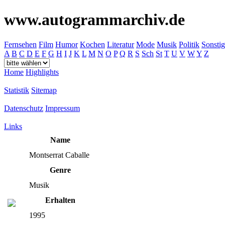
www.autogrammarchiv.de
Fernsehen
Film
Humor
Kochen
Literatur
Mode
Musik
Politik
Sonstig
A
B
C
D
E
F
G
H
I
J
K
L
M
N
O
P
Q
R
S
Sch
St
T
U
V
W
Y
Z
Home
Highlights
Statistik
Sitemap
Datenschutz
Impressum
Links
Name
Montserrat Caballe
Genre
Musik
Erhalten
1995