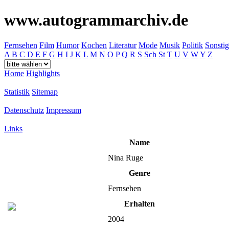
www.autogrammarchiv.de
Fernsehen
Film
Humor
Kochen
Literatur
Mode
Musik
Politik
Sonstig
A
B
C
D
E
F
G
H
I
J
K
L
M
N
O
P
Q
R
S
Sch
St
T
U
V
W
Y
Z
Home
Highlights
Statistik
Sitemap
Datenschutz
Impressum
Links
Name
Nina Ruge
Genre
Fernsehen
Erhalten
2004