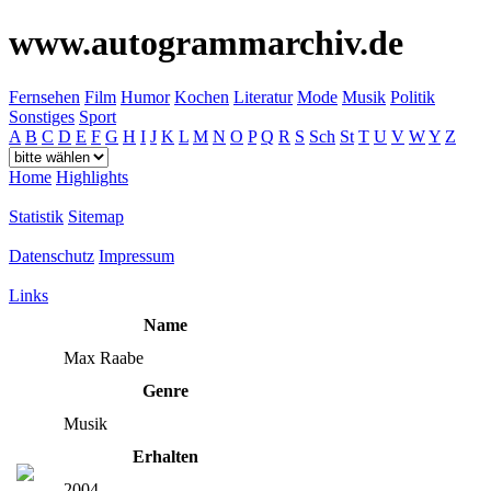
www.autogrammarchiv.de
Fernsehen
Film
Humor
Kochen
Literatur
Mode
Musik
Politik
Sonstiges
Sport
A
B
C
D
E
F
G
H
I
J
K
L
M
N
O
P
Q
R
S
Sch
St
T
U
V
W
Y
Z
Home
Highlights
Statistik
Sitemap
Datenschutz
Impressum
Links
Name
Max Raabe
Genre
Musik
Erhalten
2004