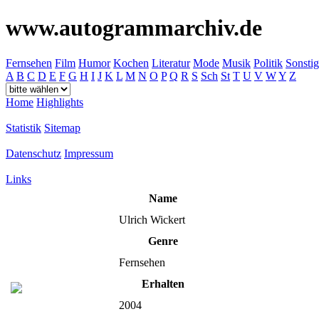
www.autogrammarchiv.de
Fernsehen
Film
Humor
Kochen
Literatur
Mode
Musik
Politik
Sonstig
A
B
C
D
E
F
G
H
I
J
K
L
M
N
O
P
Q
R
S
Sch
St
T
U
V
W
Y
Z
Home
Highlights
Statistik
Sitemap
Datenschutz
Impressum
Links
Name
Ulrich Wickert
Genre
Fernsehen
Erhalten
2004