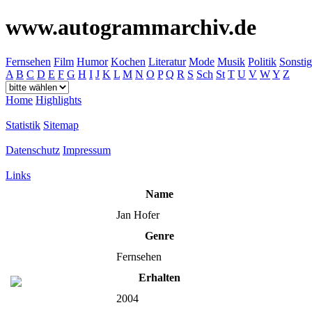
www.autogrammarchiv.de
Fernsehen
Film
Humor
Kochen
Literatur
Mode
Musik
Politik
Sonstig
A
B
C
D
E
F
G
H
I
J
K
L
M
N
O
P
Q
R
S
Sch
St
T
U
V
W
Y
Z
Home
Highlights
Statistik
Sitemap
Datenschutz
Impressum
Links
Name
Jan Hofer
Genre
Fernsehen
Erhalten
2004