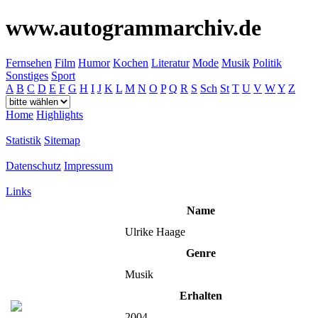
www.autogrammarchiv.de
Fernsehen
Film
Humor
Kochen
Literatur
Mode
Musik
Politik
Sonstiges
Sport
A
B
C
D
E
F
G
H
I
J
K
L
M
N
O
P
Q
R
S
Sch
St
T
U
V
W
Y
Z
Home
Highlights
Statistik
Sitemap
Datenschutz
Impressum
Links
Name
Ulrike Haage
Genre
Musik
Erhalten
2004