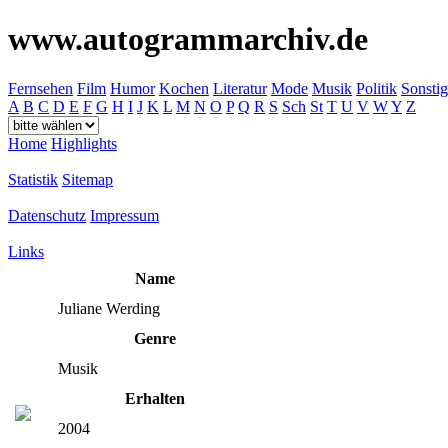
www.autogrammarchiv.de
Fernsehen
Film
Humor
Kochen
Literatur
Mode
Musik
Politik
Sonstig
A
B
C
D
E
F
G
H
I
J
K
L
M
N
O
P
Q
R
S
Sch
St
T
U
V
W
Y
Z
Home
Highlights
Statistik
Sitemap
Datenschutz
Impressum
Links
Name
Juliane Werding
Genre
Musik
Erhalten
2004