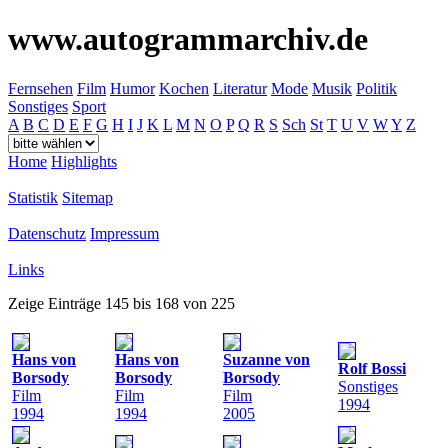
www.autogrammarchiv.de
Fernsehen
Film
Humor
Kochen
Literatur
Mode
Musik
Politik
Sonstiges
Sport
A
B
C
D
E
F
G
H
I
J
K
L
M
N
O
P
Q
R
S
Sch
St
T
U
V
W
Y
Z
Home
Highlights
Statistik
Sitemap
Datenschutz
Impressum
Links
Zeige Einträge 145 bis 168 von 225
Hans von
Hans von
Suzanne von
Rolf Bossi
Borsody
Borsody
Borsody
Sonstiges
Film
Film
Film
1994
1994
1994
2005