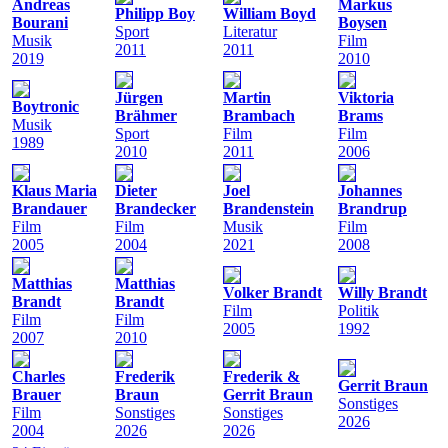
Andreas
Markus
Philipp Boy
William Boyd
Bourani
Boysen
Sport
Literatur
Musik
Film
2011
2011
2019
2010
Jürgen
Martin
Viktoria
Boytronic
Brähmer
Brambach
Brams
Musik
Sport
Film
Film
1989
2010
2011
2006
Klaus Maria
Dieter
Joel
Johannes
Brandauer
Brandecker
Brandenstein
Brandrup
Film
Film
Musik
Film
2005
2004
2021
2008
Matthias
Matthias
Volker Brandt
Willy Brandt
Brandt
Brandt
Film
Politik
Film
Film
2005
1992
2007
2010
Charles
Frederik
Frederik &
Gerrit Braun
Brauer
Braun
Gerrit Braun
Sonstiges
Film
Sonstiges
Sonstiges
2026
2004
2026
2026