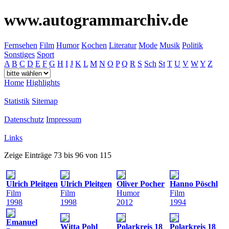
www.autogrammarchiv.de
Fernsehen
Film
Humor
Kochen
Literatur
Mode
Musik
Politik
Sonstiges
Sport
A
B
C
D
E
F
G
H
I
J
K
L
M
N
O
P
Q
R
S
Sch
St
T
U
V
W
Y
Z
Home
Highlights
Statistik
Sitemap
Datenschutz
Impressum
Links
Zeige Einträge 73 bis 96 von 115
Ulrich Pleitgen
Ulrich Pleitgen
Oliver Pocher
Hanno Pöschl
Film
Film
Humor
Film
1998
1998
2012
1994
Emanuel
Witta Pohl
Polarkreis 18
Polarkreis 18