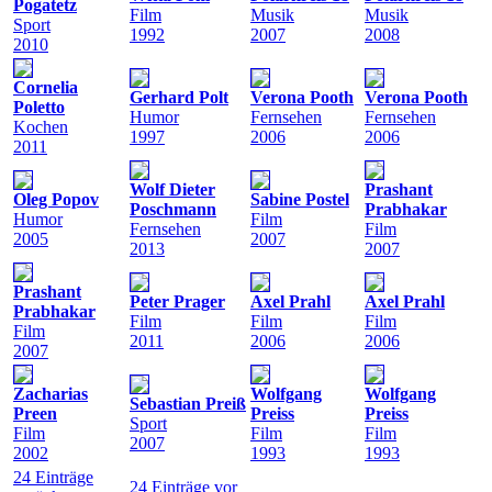
Pogatetz
Film
Musik
Musik
Sport
1992
2007
2008
2010
Cornelia
Gerhard Polt
Verona Pooth
Verona Pooth
Poletto
Humor
Fernsehen
Fernsehen
Kochen
1997
2006
2006
2011
Wolf Dieter
Prashant
Oleg Popov
Sabine Postel
Poschmann
Prabhakar
Humor
Film
Fernsehen
Film
2005
2007
2013
2007
Prashant
Peter Prager
Axel Prahl
Axel Prahl
Prabhakar
Film
Film
Film
Film
2011
2006
2006
2007
Zacharias
Wolfgang
Wolfgang
Sebastian Preiß
Preen
Preiss
Preiss
Sport
Film
Film
Film
2007
2002
1993
1993
24 Einträge
24 Einträge vor