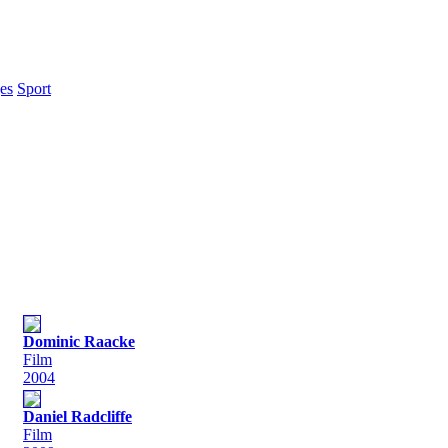
es
Sport
Dominic Raacke
Film
2004
Daniel Radcliffe
Film