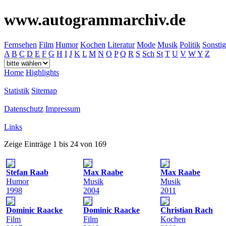
www.autogrammarchiv.de
Fernsehen
Film
Humor
Kochen
Literatur
Mode
Musik
Politik
Sonstig
A
B
C
D
E
F
G
H
I
J
K
L
M
N
O
P
Q
R
S
Sch
St
T
U
V
W
Y
Z
Home
Highlights
Statistik
Sitemap
Datenschutz
Impressum
Links
Zeige Einträge 1 bis 24 von 169
Stefan Raab
Max Raabe
Max Raabe
Humor
Musik
Musik
1998
2004
2011
Dominic Raacke
Dominic Raacke
Christian Rach
Film
Film
Kochen