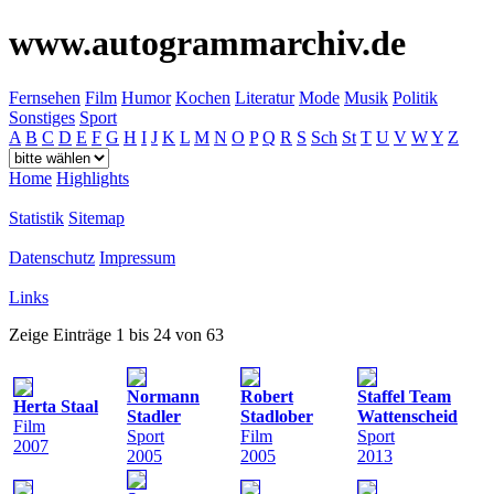
www.autogrammarchiv.de
Fernsehen
Film
Humor
Kochen
Literatur
Mode
Musik
Politik
Sonstiges
Sport
A
B
C
D
E
F
G
H
I
J
K
L
M
N
O
P
Q
R
S
Sch
St
T
U
V
W
Y
Z
Home
Highlights
Statistik
Sitemap
Datenschutz
Impressum
Links
Zeige Einträge 1 bis 24 von 63
Normann
Robert
Staffel Team
Herta Staal
Stadler
Stadlober
Wattenscheid
Film
Sport
Film
Sport
2007
2005
2005
2013