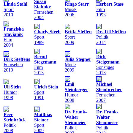
Susan
Linda Stahl
Ringo Starr
Herbert Stass
Stahnke
Sport
Musik
Film
Fernsehen
2010
2006
1993
2004
Franziska
Charly Steeb
Britta Steffen
Dr. Till Steffen
Stavjanik
Sport
Sport
Politik
Film
1989
2009
2014
2004
Bernd
Dirk
Dirk Steffens
Julia Stegner
Stegemann
Steigemann
Fernsehen
Mode
Film
Sonstiges
2010
2009
2013
2013
Emil
Michael
Uli Stein
Ulrich Stein
Steinberger
Steinbrecher
Humor
Sport
Humor
Fernsehen
1998
1991
2008
2007
Dr. Frank-
Dr. Frank-
Peer
Matthias
Walter
Walter
Steinbrück
Steiner
Steinmeier
Steinmeier
Politik
Sport
Politik
Politik
2008
2009