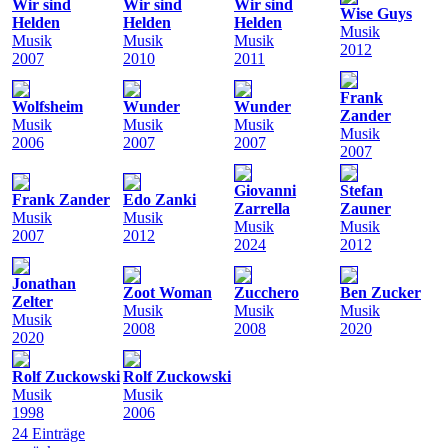
Wir sind
Wir sind
Wir sind
Wise Guys
Helden
Helden
Helden
Musik
Musik
Musik
Musik
2012
2007
2010
2011
Frank
Wolfsheim
Wunder
Wunder
Zander
Musik
Musik
Musik
Musik
2006
2007
2007
2007
Giovanni
Stefan
Frank Zander
Edo Zanki
Zarrella
Zauner
Musik
Musik
Musik
Musik
2007
2012
2024
2012
Jonathan
Zoot Woman
Zucchero
Ben Zucker
Zelter
Musik
Musik
Musik
Musik
2008
2008
2020
2020
Rolf Zuckowski
Rolf Zuckowski
Musik
Musik
1998
2006
24 Einträge