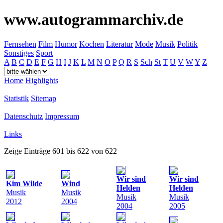
www.autogrammarchiv.de
Fernsehen
Film
Humor
Kochen
Literatur
Mode
Musik
Politik
Sonstiges
Sport
A
B
C
D
E
F
G
H
I
J
K
L
M
N
O
P
Q
R
S
Sch
St
T
U
V
W
Y
Z
Home
Highlights
Statistik
Sitemap
Datenschutz
Impressum
Links
Zeige Einträge 601 bis 622 von 622
Wir sind
Wir sind
Kim Wilde
Wind
Helden
Helden
Musik
Musik
Musik
Musik
2012
2004
2004
2005