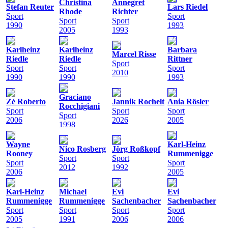
Christina
Annegret
Stefan Reuter
Lars Riedel
Rhode
Richter
Sport
Sport
Sport
Sport
1990
1993
2005
1993
Karlheinz
Karlheinz
Barbara
Marcel Risse
Riedle
Riedle
Rittner
Sport
Sport
Sport
Sport
2010
1990
1990
1993
Graciano
Zé Roberto
Jannik Rochelt
Ania Rösler
Rocchigiani
Sport
Sport
Sport
Sport
2006
2026
2005
1998
Wayne
Karl-Heinz
Nico Rosberg
Jörg Roßkopf
Rooney
Rummenigge
Sport
Sport
Sport
Sport
2012
1992
2006
2005
Karl-Heinz
Michael
Evi
Evi
Rummenigge
Rummenigge
Sachenbacher
Sachenbacher
Sport
Sport
Sport
Sport
2005
1991
2006
2006