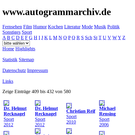
www.autogrammarchiv.de
Fernsehen
Film
Humor
Kochen
Literatur
Mode
Musik
Politik
Sonstiges
Sport
A
B
C
D
E
F
G
H
I
J
K
L
M
N
O
P
Q
R
S
Sch
St
T
U
V
W
Y
Z
Home
Highlights
Statistik
Sitemap
Datenschutz
Impressum
Links
Zeige Einträge 409 bis 432 von 580
Dr. Helmut
Dr. Helmut
Michael
Christian Reif
Recknagel
Recknagel
Rensing
Sport
Sport
Sport
Sport
2010
2012
2012
2006