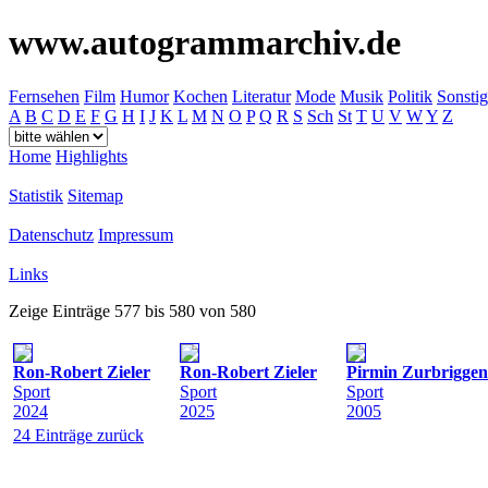
www.autogrammarchiv.de
Fernsehen
Film
Humor
Kochen
Literatur
Mode
Musik
Politik
Sonstig
A
B
C
D
E
F
G
H
I
J
K
L
M
N
O
P
Q
R
S
Sch
St
T
U
V
W
Y
Z
Home
Highlights
Statistik
Sitemap
Datenschutz
Impressum
Links
Zeige Einträge 577 bis 580 von 580
Ron-Robert Zieler
Ron-Robert Zieler
Pirmin Zurbriggen
Sport
Sport
Sport
2024
2025
2005
24 Einträge zurück