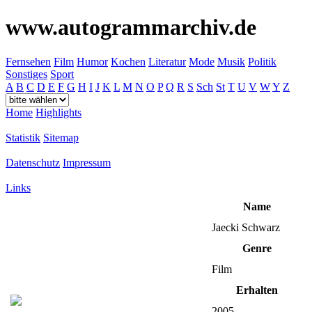
www.autogrammarchiv.de
Fernsehen
Film
Humor
Kochen
Literatur
Mode
Musik
Politik
Sonstiges
Sport
A
B
C
D
E
F
G
H
I
J
K
L
M
N
O
P
Q
R
S
Sch
St
T
U
V
W
Y
Z
Home
Highlights
Statistik
Sitemap
Datenschutz
Impressum
Links
Name
Jaecki Schwarz
Genre
Film
Erhalten
2005