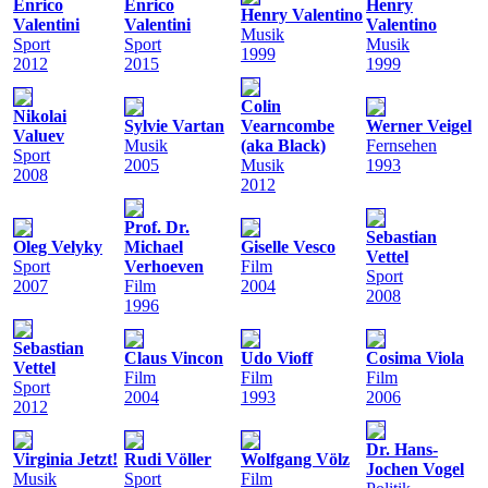
Enrico
Enrico
Henry
Henry Valentino
Valentini
Valentini
Valentino
Musik
Sport
Sport
Musik
1999
2012
2015
1999
Colin
Nikolai
Sylvie Vartan
Vearncombe
Werner Veigel
Valuev
Musik
(aka Black)
Fernsehen
Sport
2005
Musik
1993
2008
2012
Prof. Dr.
Sebastian
Oleg Velyky
Michael
Giselle Vesco
Vettel
Sport
Verhoeven
Film
Sport
2007
Film
2004
2008
1996
Sebastian
Claus Vincon
Udo Vioff
Cosima Viola
Vettel
Film
Film
Film
Sport
2004
1993
2006
2012
Dr. Hans-
Virginia Jetzt!
Rudi Völler
Wolfgang Völz
Jochen Vogel
Musik
Sport
Film