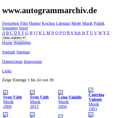
www.autogrammarchiv.de
Fernsehen
Film
Humor
Kochen
Literatur
Mode
Musik
Politik
Sonstiges
Sport
A
B
C
D
E
F
G
H
I
J
K
L
M
N
O
P
Q
R
S
Sch
St
T
U
V
W
Y
Z
Home
Highlights
Statistik
Sitemap
Datenschutz
Impressum
Links
Zeige Einträge 1 bis 24 von 39
Caterina
Sven Väth
Sven Väth
Lena Valaitis
Valente
Musik
Musik
Musik
Musik
2009
2013
2004
1993