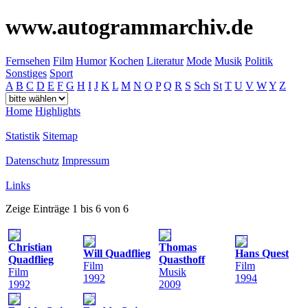
www.autogrammarchiv.de
Fernsehen
Film
Humor
Kochen
Literatur
Mode
Musik
Politik
Sonstiges
Sport
A
B
C
D
E
F
G
H
I
J
K
L
M
N
O
P
Q
R
S
Sch
St
T
U
V
W
Y
Z
Home
Highlights
Statistik
Sitemap
Datenschutz
Impressum
Links
Zeige Einträge 1 bis 6 von 6
Christian
Thomas
Will Quadflieg
Hans Quest
Quadflieg
Quasthoff
Film
Film
Film
Musik
1992
1994
1992
2009