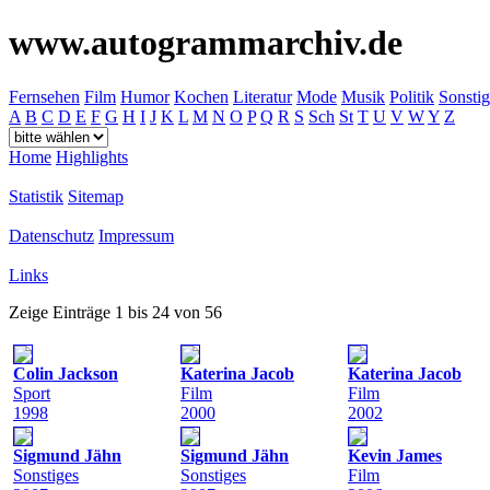
www.autogrammarchiv.de
Fernsehen
Film
Humor
Kochen
Literatur
Mode
Musik
Politik
Sonstig
A
B
C
D
E
F
G
H
I
J
K
L
M
N
O
P
Q
R
S
Sch
St
T
U
V
W
Y
Z
Home
Highlights
Statistik
Sitemap
Datenschutz
Impressum
Links
Zeige Einträge 1 bis 24 von 56
Colin Jackson
Katerina Jacob
Katerina Jacob
Sport
Film
Film
1998
2000
2002
Sigmund Jähn
Sigmund Jähn
Kevin James
Sonstiges
Sonstiges
Film