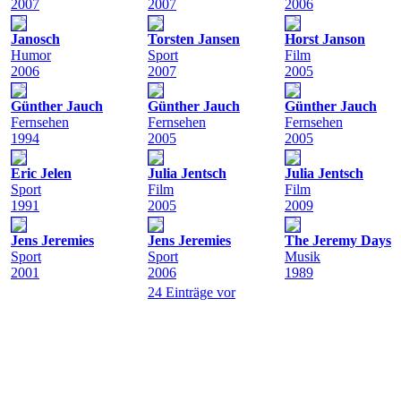
2007
2007
2006
Janosch
Torsten Jansen
Horst Janson
Humor
Sport
Film
2006
2007
2005
Günther Jauch
Günther Jauch
Günther Jauch
Fernsehen
Fernsehen
Fernsehen
1994
2005
2005
Eric Jelen
Julia Jentsch
Julia Jentsch
Sport
Film
Film
1991
2005
2009
Jens Jeremies
Jens Jeremies
The Jeremy Days
Sport
Sport
Musik
2001
2006
1989
24 Einträge vor