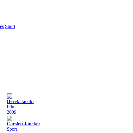
es
Sport
Derek Jacobi
Film
2009
Carsten Jancker
Sport