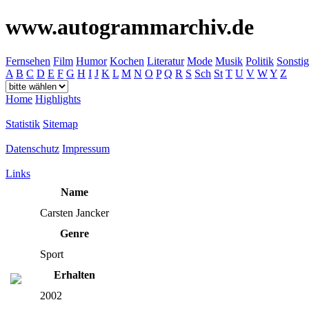
www.autogrammarchiv.de
Fernsehen
Film
Humor
Kochen
Literatur
Mode
Musik
Politik
Sonstig
A
B
C
D
E
F
G
H
I
J
K
L
M
N
O
P
Q
R
S
Sch
St
T
U
V
W
Y
Z
Home
Highlights
Statistik
Sitemap
Datenschutz
Impressum
Links
Name
Carsten Jancker
Genre
Sport
Erhalten
2002