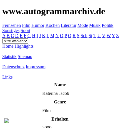
www.autogrammarchiv.de
Fernsehen
Film
Humor
Kochen
Literatur
Mode
Musik
Politik
Sonstiges
Sport
A
B
C
D
E
F
G
H
I
J
K
L
M
N
O
P
Q
R
S
Sch
St
T
U
V
W
Y
Z
Home
Highlights
Statistik
Sitemap
Datenschutz
Impressum
Links
Name
Katerina Jacob
Genre
Film
Erhalten
2000