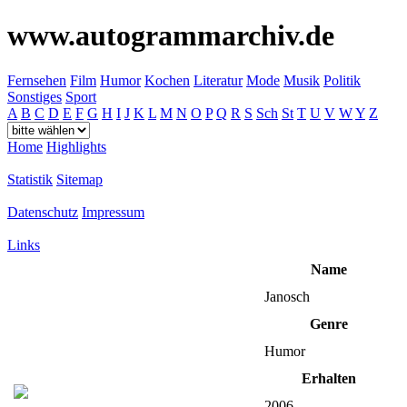
www.autogrammarchiv.de
Fernsehen
Film
Humor
Kochen
Literatur
Mode
Musik
Politik
Sonstiges
Sport
A
B
C
D
E
F
G
H
I
J
K
L
M
N
O
P
Q
R
S
Sch
St
T
U
V
W
Y
Z
Home
Highlights
Statistik
Sitemap
Datenschutz
Impressum
Links
Name
Janosch
Genre
Humor
Erhalten
2006