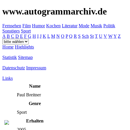
www.autogrammarchiv.de
Fernsehen
Film
Humor
Kochen
Literatur
Mode
Musik
Politik
Sonstiges
Sport
A
B
C
D
E
F
G
H
I
J
K
L
M
N
O
P
Q
R
S
Sch
St
T
U
V
W
Y
Z
Home
Highlights
Statistik
Sitemap
Datenschutz
Impressum
Links
Name
Paul Breitner
Genre
Sport
Erhalten
2005