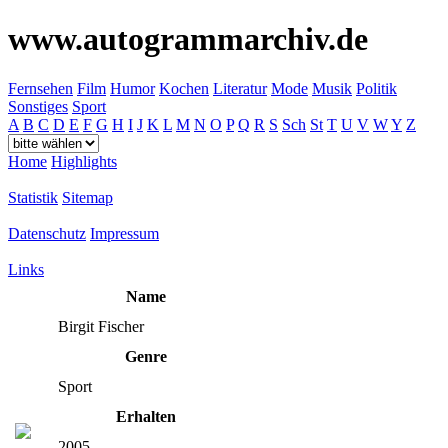
www.autogrammarchiv.de
Fernsehen
Film
Humor
Kochen
Literatur
Mode
Musik
Politik
Sonstiges
Sport
A
B
C
D
E
F
G
H
I
J
K
L
M
N
O
P
Q
R
S
Sch
St
T
U
V
W
Y
Z
Home
Highlights
Statistik
Sitemap
Datenschutz
Impressum
Links
Name
Birgit Fischer
Genre
Sport
Erhalten
2005