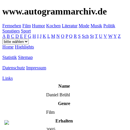
www.autogrammarchiv.de
Fernsehen
Film
Humor
Kochen
Literatur
Mode
Musik
Politik
Sonstiges
Sport
A
B
C
D
E
F
G
H
I
J
K
L
M
N
O
P
Q
R
S
Sch
St
T
U
V
W
Y
Z
Home
Highlights
Statistik
Sitemap
Datenschutz
Impressum
Links
Name
Daniel Brühl
Genre
Film
Erhalten
2005