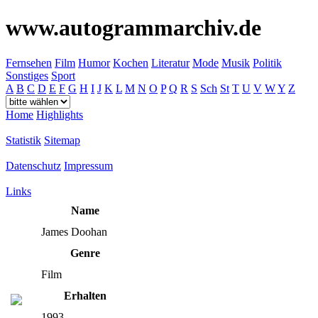
www.autogrammarchiv.de
Fernsehen
Film
Humor
Kochen
Literatur
Mode
Musik
Politik
Sonstiges
Sport
A
B
C
D
E
F
G
H
I
J
K
L
M
N
O
P
Q
R
S
Sch
St
T
U
V
W
Y
Z
Home
Highlights
Statistik
Sitemap
Datenschutz
Impressum
Links
Name
James Doohan
Genre
Film
Erhalten
1993