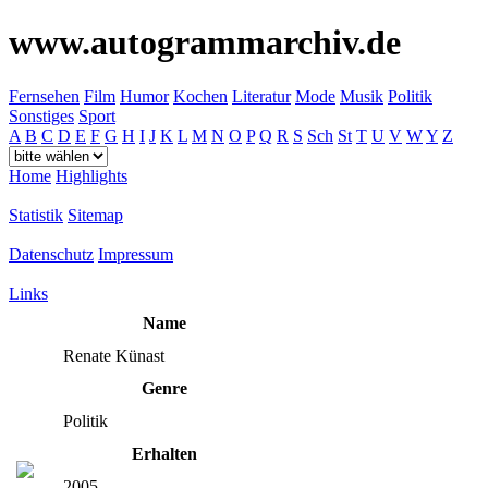
www.autogrammarchiv.de
Fernsehen
Film
Humor
Kochen
Literatur
Mode
Musik
Politik
Sonstiges
Sport
A
B
C
D
E
F
G
H
I
J
K
L
M
N
O
P
Q
R
S
Sch
St
T
U
V
W
Y
Z
Home
Highlights
Statistik
Sitemap
Datenschutz
Impressum
Links
Name
Renate Künast
Genre
Politik
Erhalten
2005