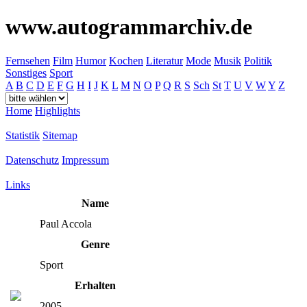
www.autogrammarchiv.de
Fernsehen
Film
Humor
Kochen
Literatur
Mode
Musik
Politik
Sonstiges
Sport
A
B
C
D
E
F
G
H
I
J
K
L
M
N
O
P
Q
R
S
Sch
St
T
U
V
W
Y
Z
Home
Highlights
Statistik
Sitemap
Datenschutz
Impressum
Links
Name
Paul Accola
Genre
Sport
Erhalten
2005