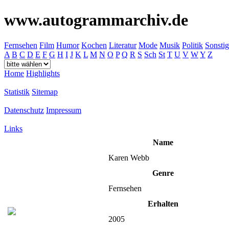
www.autogrammarchiv.de
Fernsehen
Film
Humor
Kochen
Literatur
Mode
Musik
Politik
Sonstig
A
B
C
D
E
F
G
H
I
J
K
L
M
N
O
P
Q
R
S
Sch
St
T
U
V
W
Y
Z
Home
Highlights
Statistik
Sitemap
Datenschutz
Impressum
Links
Name
Karen Webb
Genre
Fernsehen
Erhalten
2005