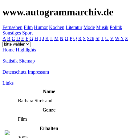
www.autogrammarchiv.de
Fernsehen
Film
Humor
Kochen
Literatur
Mode
Musik
Politik
Sonstiges
Sport
A
B
C
D
E
F
G
H
I
J
K
L
M
N
O
P
Q
R
S
Sch
St
T
U
V
W
Y
Z
Home
Highlights
Statistik
Sitemap
Datenschutz
Impressum
Links
Name
Barbara Streisand
Genre
Film
Erhalten
2005