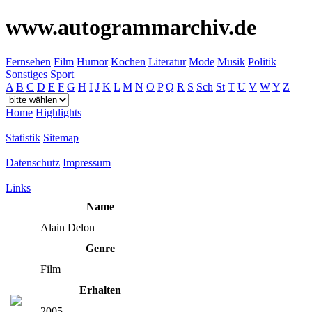
www.autogrammarchiv.de
Fernsehen
Film
Humor
Kochen
Literatur
Mode
Musik
Politik
Sonstiges
Sport
A
B
C
D
E
F
G
H
I
J
K
L
M
N
O
P
Q
R
S
Sch
St
T
U
V
W
Y
Z
Home
Highlights
Statistik
Sitemap
Datenschutz
Impressum
Links
Name
Alain Delon
Genre
Film
Erhalten
2005