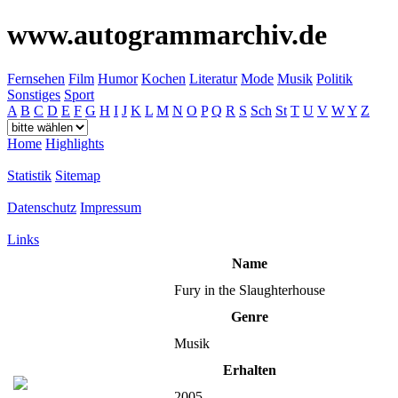
www.autogrammarchiv.de
Fernsehen
Film
Humor
Kochen
Literatur
Mode
Musik
Politik
Sonstiges
Sport
A
B
C
D
E
F
G
H
I
J
K
L
M
N
O
P
Q
R
S
Sch
St
T
U
V
W
Y
Z
Home
Highlights
Statistik
Sitemap
Datenschutz
Impressum
Links
Name
Fury in the Slaughterhouse
Genre
Musik
Erhalten
2005