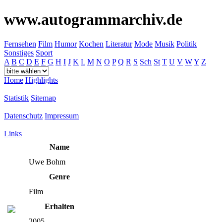
www.autogrammarchiv.de
Fernsehen
Film
Humor
Kochen
Literatur
Mode
Musik
Politik
Sonstiges
Sport
A
B
C
D
E
F
G
H
I
J
K
L
M
N
O
P
Q
R
S
Sch
St
T
U
V
W
Y
Z
Home
Highlights
Statistik
Sitemap
Datenschutz
Impressum
Links
Name
Uwe Bohm
Genre
Film
Erhalten
2005